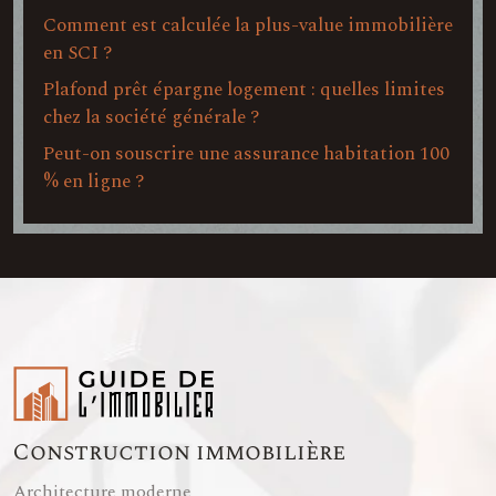
Comment est calculée la plus-value immobilière
en SCI ?
Plafond prêt épargne logement : quelles limites
chez la société générale ?
Peut-on souscrire une assurance habitation 100
% en ligne ?
Construction immobilière
Architecture moderne