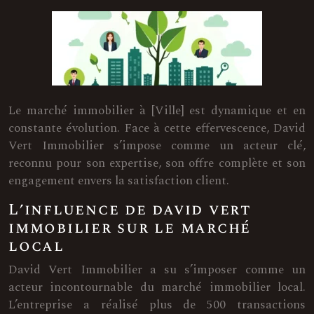
Le marché immobilier à [Ville] est dynamique et en
constante évolution. Face à cette effervescence, David
Vert Immobilier s’impose comme un acteur clé,
reconnu pour son expertise, son offre complète et son
engagement envers la satisfaction client.
L’influence de david vert
immobilier sur le marché
local
David Vert Immobilier a su s’imposer comme un
acteur incontournable du marché immobilier local.
L’entreprise a réalisé plus de 500 transactions